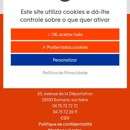
Este site utiliza cookies e dá-lhe
controle sobre o que quer ativar
✓ OK, aceitar tudo
✗ Proíbe todos cookies
Personalizar
Política de Privacidade
EXSTO | Siège social
55, avenue de la Déportation
26100 Romans-sur-Isère
04 75 72 72 72
04 75 72 26 11
CGV
Politique de confidentialité