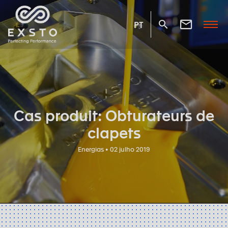
PT
Cas produit: Obturateurs de
clapets
Energias • 02 julho 2019