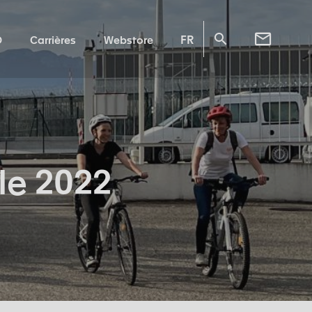
FR
O
Carrières
Webstore
le 2022