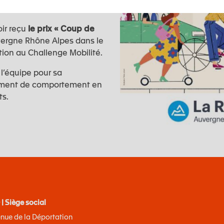
ir reçu
le prix « Coup de
vergne Rhône Alpes dans le
tion au Challenge Mobilité.
l’équipe pour sa
ement de comportement en
s.
| Siège social
enue de la Déportation