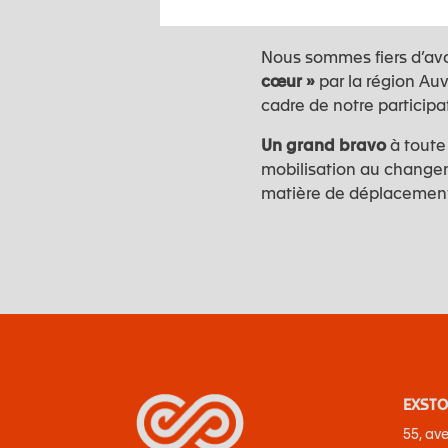
au travail !
Nous sommes fiers d’avo
cœur »
par la région Au
cadre de notre participa
Un grand bravo
à toute 
mobilisation au chang
matière de déplacement
EXSTO 
55, av