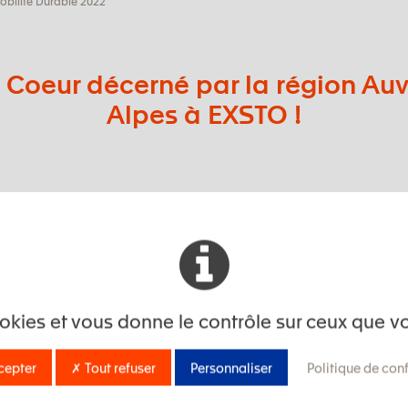
obilité Durable 2022
 Coeur décerné par la région A
Alpes à EXSTO !
O sur le challenge mobilité
nsports en commun,
eux modes de transport
rendre à EXSTO !
cookies et vous donne le contrôle sur ceux que v
cepter
✗ Tout refuser
Personnaliser
Politique de conf
sur le site
parcourus pour se rendre