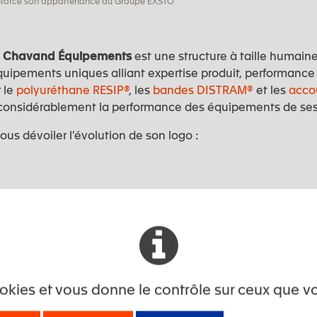
force son appartenance au Groupe EXSTO
,
Chavand Équipements
est une structure à taille humain
quipements uniques alliant expertise produit, performance e
 le
polyuréthane RESIP®
, les
bandes DISTRAM®
et les
acco
considérablement la performance des équipements de ses 
s dévoiler l'évolution de son logo :
cookies et vous donne le contrôle sur ceux que v