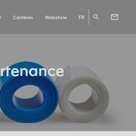
FR
O
Carrières
Webstore
artenance