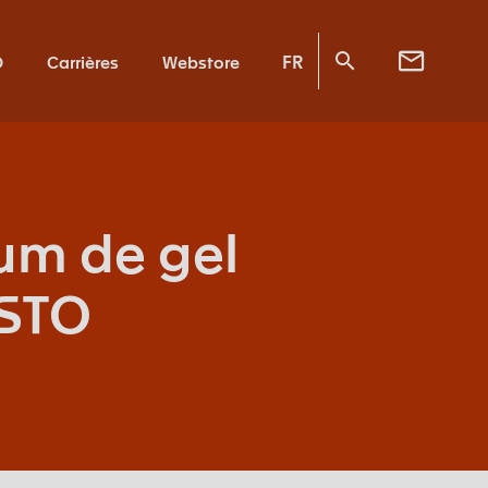
FR
O
Carrières
Webstore
um de gel
XSTO