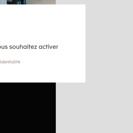
vidéo ci-dessous.
ous souhaitez activer
identialité