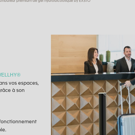
stributeur premium de gel hydroalcoolique by EXSTO
ELLHY®
ans vos espaces,
grâce à son
 fonctionnement
le.