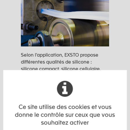
Selon l’application, EXSTO propose
différentes qualités de silicone :
silicone compact, silicone cellulaire,
formulations adaptées aux contraintes
de température, de contact, de
souplesse, de couleur ou de
conformité.
Ce site utilise des cookies et vous
Nos équipes peuvent vous
donne le contrôle sur ceux que vous
accompagner sur le choix de la matière
souhaitez activer
la plus adaptée : dureté, couleur, tenue
en température, comportement