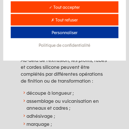
mécanique, compatibilité avec
✓ Tout accepter
l’environnement d’utilisation ou
exigences réglementaires spécifiques.
✗ Tout refuser
Personnaliser
Extrusion silicone et
Politique de confidentialité
finitions sur mesure
Au-delà de l’extrusion, les profils, tubes
et cordes silicone peuvent être
complétés par différentes opérations
de finition ou de transformation :
découpe à longueur ;
assemblage ou vulcanisation en
anneaux et cadres ;
adhésivage ;
marquage ;