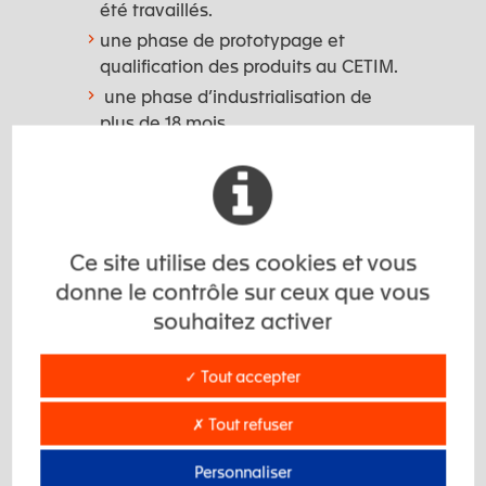
été travaillés.
une phase de prototypage et
qualification des produits au CETIM.
une phase d’industrialisation de
plus de 18 mois.
Ce site utilise des cookies et vous
donne le contrôle sur ceux que vous
12
souhaitez activer
✓ Tout accepter
mois de développement
✗ Tout refuser
Personnaliser