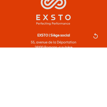
EXSTO | Siège social
55, avenue de la Déportation
26100 Romans-sur-Isère
04 75 72 72 72
04 75 72 26 11
CGV
Politique de confidentialité
Mentions légales
Plan du site
Certificats et Index Égalité Professionnelle
Recherche
Webstore
LinkedIn
YouTube