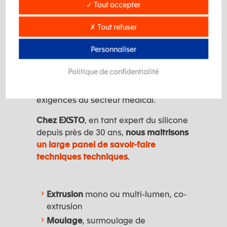
dispositifs médicaux, le silicone
✓ Tout accepter
s’impose comme un matériau de
référence pour sa biocompatibilité, sa
✗ Tout refuser
flexibilité, sa résistance chimique et sa
Personnaliser
stabilité à long terme. Sa
transformation nécessite une expertise
Politique de confidentialité
pointue et une parfaite maîtrise des
procédés industriels adaptés aux
exigences du secteur médical.
Chez EXSTO
, en tant expert du silicone
depuis près de 30 ans,
nous maitrisons
un large panel de savoir-faire
techniques techniques
.
Extrusion
mono ou multi-lumen, co-
extrusion
Moulage
, surmoulage de