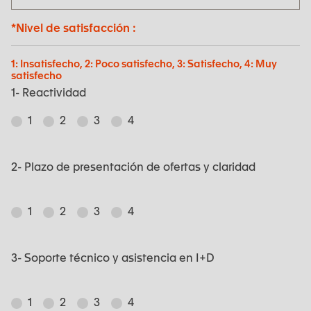
*Nivel de satisfacción :
1: Insatisfecho, 2: Poco satisfecho, 3: Satisfecho, 4: Muy
satisfecho
1- Reactividad
1
2
3
4
2- Plazo de presentación de ofertas y claridad
1
2
3
4
3- Soporte técnico y asistencia en I+D
1
2
3
4