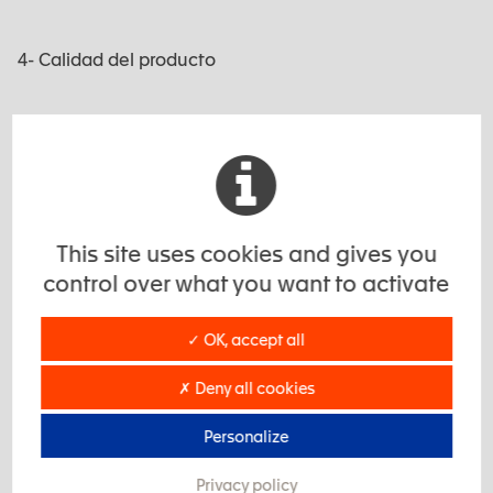
4- Calidad del producto
1
2
3
4
5- Respeto de los plazos
This site uses cookies and gives you
1
2
3
4
control over what you want to activate
✓ OK, accept all
6- Competitividad económica
✗ Deny all cookies
1
2
3
4
Personalize
Privacy policy
7- Calidad de los intercambios con el equipo de